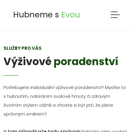
Hubneme s
Evou
SLUŽBY PRO VÁS
Výživové
poradenství
Potřebujete individuální výživové poradenství? Myslíte to
s hubnutím, nabíráním svalové hmoty či zdravým
životním stylem vážně a chcete si být jistí, že jdete
správným směrem?
V tom případě jste tady správně!
Nabízím Vám osobní