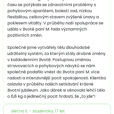
času se potýkala se zdravotními problémy s
pohybovým aparátem, bolestí zad, nízkou
flexibilitou, celkovým stavem zvýšené únavy a
poklesem vitality. V průběhu naší spolupráce se
udála v životě paní M. řada významných
pozitivních změn.
Společně jsme vytvářely tělu dlouhodobě
udržitelný systém, za kterým stály drobné změny
v každodenním životě. Postupnou změnou
stravovacích a pohybových návyků se nám
společně podařilo vnést do života paní M. více
radosti a intenzivnější pocit spokojenosti. Klientka
oslavila v průběhu našich setkávání krásné
životní jubileum. Jako dárek si věnovala lehčí tělo
o 6,8 kg a jedinečný pocit hrdosti, že „to jde“!
slečna E. - studentka, 17 let